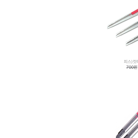
피스)컷터
700원