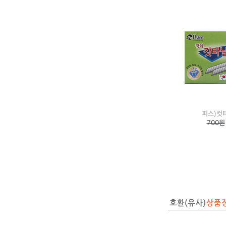
피스)컷
700원