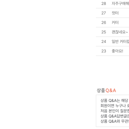
28
자주구매해
27
컷터
26
커터
25
괜찮네요~
24
일반 커터칼
23
좋아요!
상품 Q&A는 해당
회원이면 누구나 
처음 본인이 질문한
상품 Q&A답변글
상품 Q&A와 무관