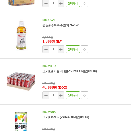
장바구니
M805621
광동)옥수수수염차 340㎖
1,900원
1,300
원
(EA)
장바구니
M806510
코카)코카콜라 캔(250ml/30개입/BOX)
63,300원
40,000
원
(BOX)
장바구니
M806096
코카)토레타(240㎖/30개입/BOX)
39,400원