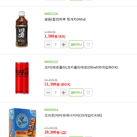
M805106
광동)힘찬하루 헛개차340㎖
1,900원
1,300
원
(EA)
장바구니
M806102
코카)제로콜라(코카콜라제로/250㎖/30개입/BOX)
62,600원
51,300
원
(BOX)
장바구니
M806654
오리온)닥터유에너지바(15개입/CASE)
27,000원
20,300
원
(갑)