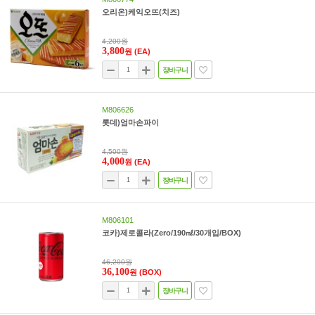
오리온)케익오뜨(치즈)
4,200원
3,800
원
(EA)
장바구니
M806626
롯데)엄마손파이
4,500원
4,000
원
(EA)
장바구니
M806101
코카)제로콜라(Zero/190㎖/30개입/BOX)
46,200원
36,100
원
(BOX)
장바구니