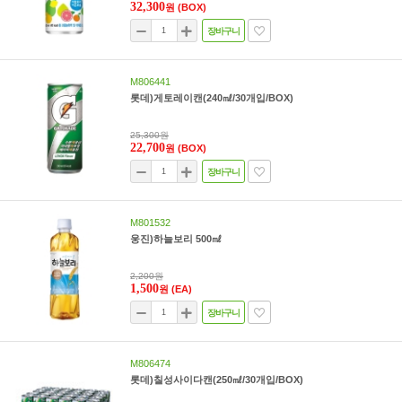
32,300
원
(BOX)
장바구니
M806441
롯데)게토레이캔(240㎖/30개입/BOX)
25,300원
22,700
원
(BOX)
장바구니
M801532
웅진)하늘보리 500㎖
2,200원
1,500
원
(EA)
장바구니
M806474
롯데)칠성사이다캔(250㎖/30개입/BOX)