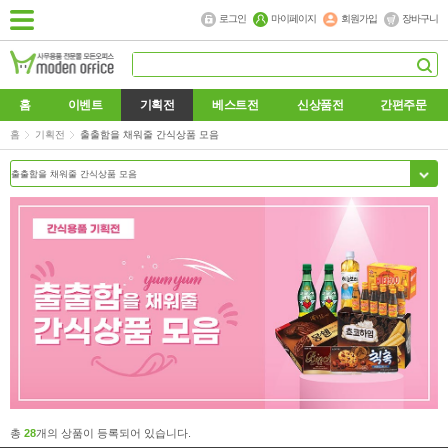
로그인
마이페이지
회원가입
장바구니
홈
이벤트
기획전
베스트전
신상품전
간편주문
홈
기획전
출출함을 채워줄 간식상품 모음
총
28
개의 상품이 등록되어 있습니다.