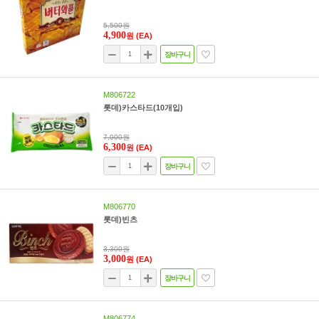
5,500원
4,900
원
(EA)
장바구니
M806722
롯데)카스타드(10개입)
7,000원
6,300
원
(EA)
장바구니
M806770
롯데)빈츠
3,300원
3,000
원
(EA)
장바구니
M806774