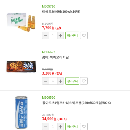
M805710
미에로화이바(100㎖x10병)
8,600원
7,700
원
(갑)
장바구니
M806627
롯데)칙촉오리지날
3,600원
3,200
원
(EA)
장바구니
M806520
동아오츠카)포카리스웨트캔(240㎖/30개입/BOX)
38,800원
34,900
원
(BOX)
장바구니