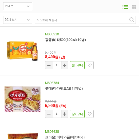
M805910
광동)비타500(100㎖x10병)
9,400원
8,400
원
(갑)
장바구니
M806784
롯데)마가렛트(오리지널)
7,700원
6,900
원
(EA)
장바구니
M806638
크라운)버터와플(대/316g)