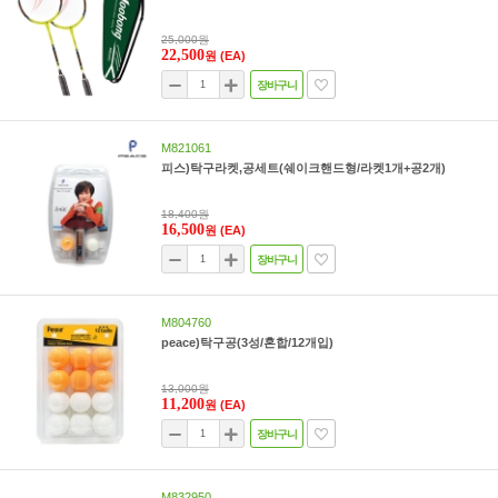
25,000원
22,500
원
(EA)
장바구니
M821061
피스)탁구라켓,공세트(쉐이크핸드형/라켓1개+공2개)
18,400원
16,500
원
(EA)
장바구니
M804760
peace)탁구공(3성/혼합/12개입)
13,000원
11,200
원
(EA)
장바구니
M832950