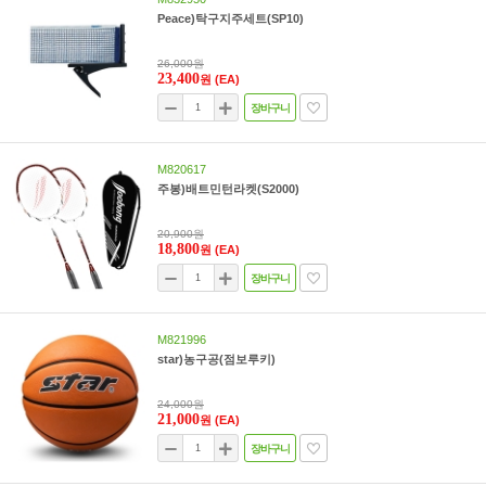
Peace)탁구지주세트(SP10)
26,000원
23,400
원
(EA)
장바구니
M820617
주봉)배트민턴라켓(S2000)
20,900원
18,800
원
(EA)
장바구니
M821996
star)농구공(점보루키)
24,000원
21,000
원
(EA)
장바구니