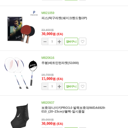
M821059
피스)탁구라켓(쉐이크핸드형/2P)
33,400원
30,000
원
(EA)
장바구니
M820616
주봉)배트민턴라켓(S1000)
16,700원
15,000
원
(EA)
장바구니
M820937
보호대/나이키PRO3.0 발목보호대/M/DA6929-
010_(20~23cm)/블랙-일시품절
35,000원
30,000
원
(EA)