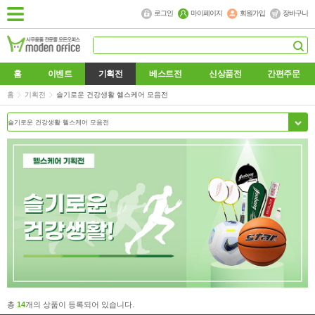
로그인
마이페이지
회원가입
장바구니
홈
이벤트
기획전
베스트전
신상품전
간편주문
홈
기획전
슬기로운 건강생활 헬스케어 모음전
총
14
개의 상품이 등록되어 있습니다.