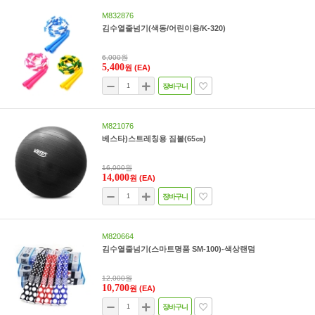
M832876
김수열줄넘기(색동/어린이용/K-320)
6,000원
5,400
원
(EA)
장바구니
M821076
베스타)스트레칭용 짐볼(65㎝)
16,000원
14,000
원
(EA)
장바구니
M820664
김수열줄넘기(스마트명품 SM-100)-색상랜덤
12,000원
10,700
원
(EA)
장바구니