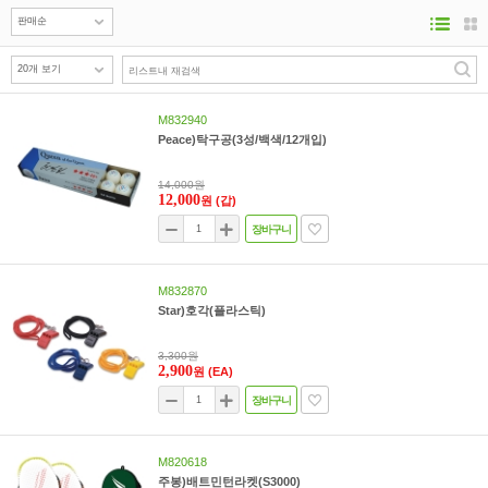
M832940
Peace)탁구공(3성/백색/12개입)
14,000원
12,000
원
(갑)
장바구니
M832870
Star)호각(플라스틱)
3,300원
2,900
원
(EA)
장바구니
M820618
주봉)배트민턴라켓(S3000)