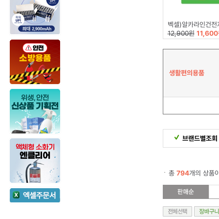
벡셀)알카라인건전지(AA
12,900원
11,60
생활편의용품
브랜드별조회
총
794
개의 상품이