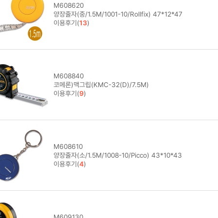
M608620
양장줄자(중/1.5M/1001-10/Rollfix) 47*12*47
이용후기(
13
)
M608840
코메론)맥그립(KMC-32(D)/7.5M)
이용후기(
9
)
M608610
양장줄자(소/1.5M/1008-10/Picco) 43*10*43
이용후기(
4
)
M609130