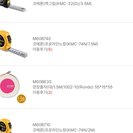
코메론)맥그립(KMC-32(D)/3.5M)
M608740
코메론)프로라인노랑(KMC-74N/7.5M)
이용후기(
5
)
M608630
양장줄자(대/1.5M/1002-10/Rondo) 55*15*55
이용후기(
2
)
M608710
코메론)프로라인노랑(KMC-74N/2M)