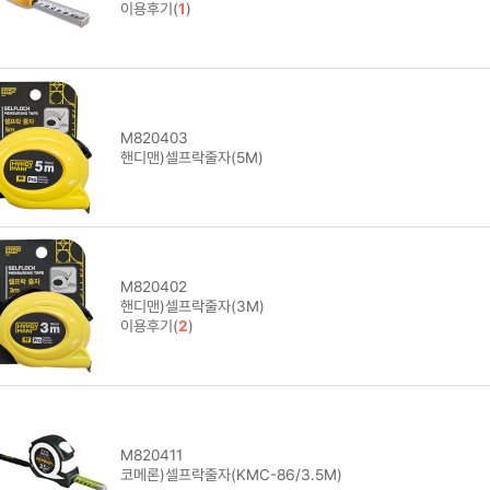
이용후기(
1
)
M820403
핸디맨)셀프락줄자(5M)
M820402
핸디맨)셀프락줄자(3M)
이용후기(
2
)
M820411
코메론)셀프락줄자(KMC-86/3.5M)