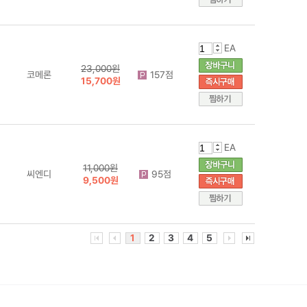
EA
23,000원
코메론
157점
15,700원
EA
11,000원
씨엔디
95점
9,500원
1
2
3
4
5