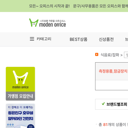
모든~ 오피스의 시작과 끝! 문구/사무용품은 모든 오피스와 함
카테고리
BEST상품
신상품전
식음료/잡화 >
측정용품,잠금장치
브랜드별조회
총
81
개의 상품이 