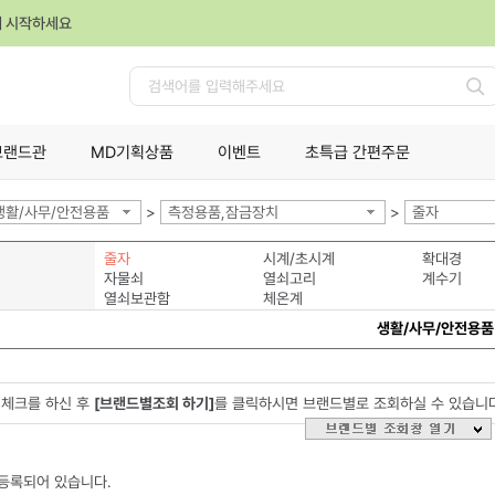
께 시작하세요
검
색
브랜드관
MD기획상품
이벤트
초특급 간편주문
생활/사무/안전용품
>
측정용품,잠금장치
>
줄자
줄자
시계/초시계
확대경
자물쇠
열쇠고리
계수기
열쇠보관함
체온계
생활/사무/안전용품
체크를 하신 후
[브랜드별조회 하기]
를 클릭하시면 브랜드별로 조회하실 수 있습니
등록되어 있습니다.