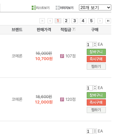
리스트보기
이미지보기
1
2
3
4
5
브랜드
판매가격
적립금
구매
EA
16,000원
코메론
107점
10,700원
EA
18,600원
코메론
120점
12,000원
EA