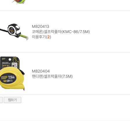
M820413
코메론)셀프락줄자(KMC-86/7.5M)
이용후기(
2
)
M820404
핸디맨)셀프락줄자(7.5M)