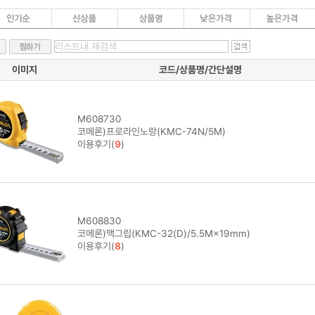
이미지
코드/상품명/간단설명
M608730
코메론)프로라인노랑(KMC-74N/5M)
이용후기(
9
)
M608830
코메론)맥그립(KMC-32(D)/5.5M×19mm)
이용후기(
8
)