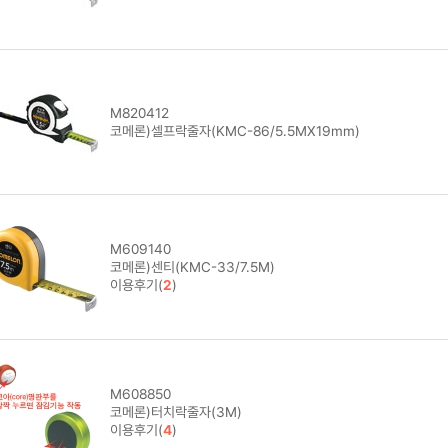
M820412
코메론)셀프락줄자(KMC-86/5.5MX19mm)
M609140
코메론)센티(KMC-33/7.5M)
이용후기(
2
)
M608850
코메론)터치락줄자(3M)
이용후기(
4
)