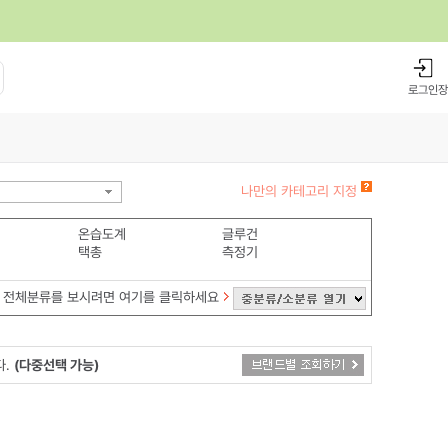
로그인
장
나만의 카테고리 지정
온습도계
글루건
택총
측정기
전체분류를 보시려면 여기를 클릭하세요
다.
(다중선택 가능)