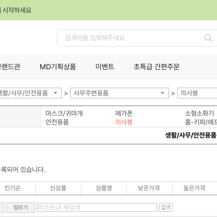
께 시작하세요
검
색
브랜드관
MD기획상품
이벤트
초특급 간편주문
생활/사무/안전용품
>
사무주변용품
>
의사봉
마스크/귀마개
메가폰
소형소화기
안전용품
의사봉
홈-키파/에
생활/사무/안전용품
등록되어 있습니다.