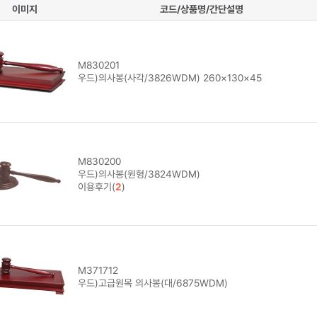
이미지
코드/상품명/간단설명
M830201
우드)의사봉(사각/3826WDM) 260×130×45
M830200
우드)의사봉(원형/3824WDM)
이용후기(
2
)
M371712
우드)고급원목 의사봉(대/6875WDM)