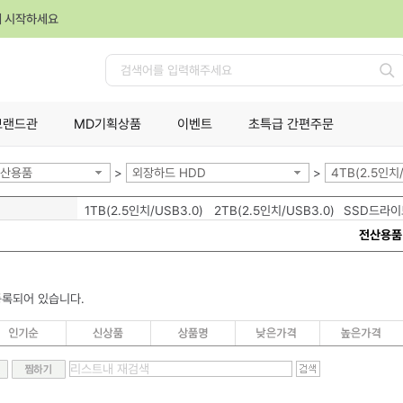
께 시작하세요
검
색
브랜드관
MD기획상품
이벤트
초특급 간편주문
산용품
>
외장하드 HDD
>
4TB(2.5인치/
1TB(2.5인치/USB3.0)
2TB(2.5인치/USB3.0)
SSD드라이
전산용품
등록되어 있습니다.