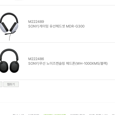
M222489
SONY)게이밍 유선헤드셋 MDR-G300
M222486
SONY)무선 노이즈켄슬링 헤드폰(WH-1000XM5/블랙)