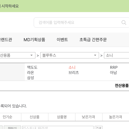
께 시작하세요
검
색
브랜드관
MD기획상품
이벤트
초특급 간편주문
산용품
>
블루투스
>
소니
맥도도
소니
RRP
라온
브리츠
아남
삼성
전산용품
등록되어 있습니다.