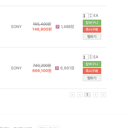
EA
165,400원
SONY
1,488점
148,800원
EA
740,200원
SONY
6,661점
666,100원
1