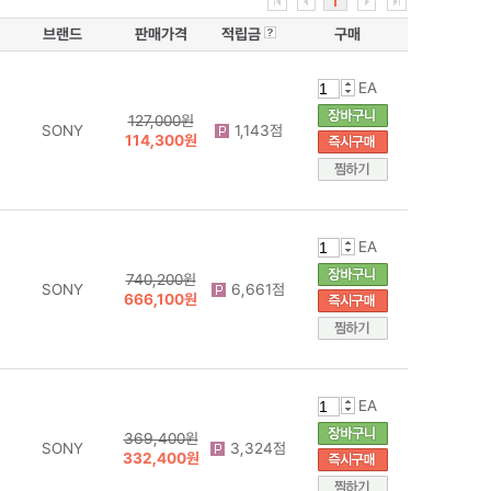
1
브랜드
판매가격
적립금
구매
EA
127,000원
SONY
1,143점
114,300원
EA
740,200원
SONY
6,661점
666,100원
EA
369,400원
SONY
3,324점
332,400원