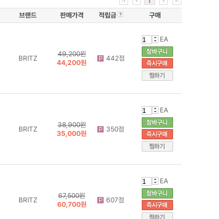
1
브랜드
판매가격
적립금
구매
EA
49,200원
BRITZ
442점
44,200원
EA
38,900원
BRITZ
350점
35,000원
EA
67,500원
BRITZ
607점
60,700원