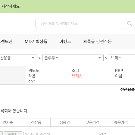
께 시작하세요
검
색
브랜드관
MD기획상품
이벤트
초특급 간편주문
산용품
>
블루투스
>
브리츠
맥도도
소니
RRP
라온
브리츠
아남
삼성
전산용품
등록되어 있습니다.