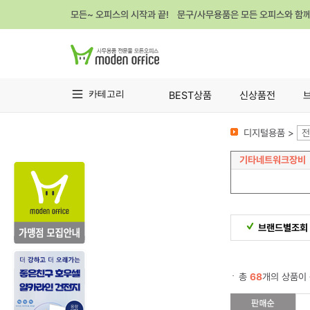
모든~ 오피스의 시작과 끝! 문구/사무용품은 모든 오피스와 함
카테고리
BEST상품
신상품전
디지털용품 >
전
기타네트워크장비
브랜드별조회
총
68
개의 상품이