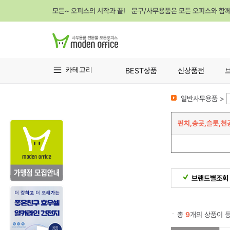
모든~ 오피스의 시작과 끝! 문구/사무용품은 모든 오피스와 함
카테고리
BEST상품
신상품전
일반사무용품 >
펀치,송곳,슬롯,천
브랜드별조회
총
9
개의 상품이 