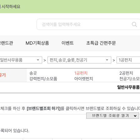
께 시작하세요
검
색
브랜드관
MD기획상품
이벤트
초특급 간편주문
일반사무용품
>
펀치,송곳,슬롯,천공기
>
1공펀치
송곳
1공펀치
2공펀치
공기
강력펀치/소모품
아이렛펀치
천공기/소모
일반사무용품
체크를 하신 후
[브랜드별조회 하기]
를 클릭하시면 브랜드별로 조회하실 수 있습니
등록되어 있습니다.