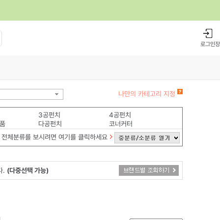
로그인
장
나만의 카테고리 지정
3공펀치
4공펀치
품
다공펀치
코너커터
전체분류를 보시려면 여기를 클릭하세요
다.
(다중선택 가능)