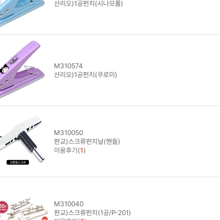
산리오)1공펀치(시나모롤)
M310574
산리오)1공펀치(쿠로미)
M310050
판교)스크류펀치날(핸들)
이용후기(
1
)
M310040
판교)스크류펀치(1공/P-201)