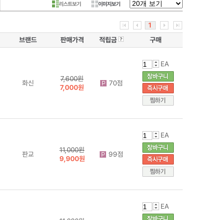
리스트보기
이미지보기
1
브랜드
판매가격
적립금
구매
EA
7,600원
화신
70점
7,000원
EA
11,000원
판교
99점
9,900원
EA