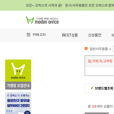
모든~ 오피스의 시작과 끝! 문구/사무용품은 모든 오피스와 함
카테고리
BEST상품
신상품전
일반사무용품 >
칼,가위,자,고무판
브랜드별조회
총
28
개의 상품이