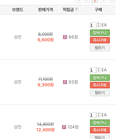
1
브랜드
판매가격
적립금
구매
EA
8,000원
상진
66점
6,600원
EA
11,100원
상진
93점
9,300원
EA
14,800원
상진
124점
12,400원