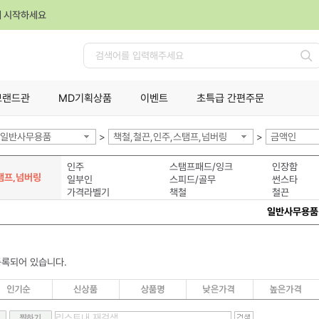
께 시작하세요
검
색
브랜드관
MD기획상품
이벤트
초특급 간편주문
일반사무용품
>
책철,철끈,인주,스탬프,넘버링
>
금액인
인주
스탬프패드/잉크
인장함
탬프,넘버링
일부인
스피드/골무
썬스타
가격라벨기
책철
철끈
일반사무용품
등록되어 있습니다.