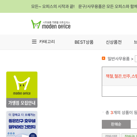
모든~ 오피스의 시작과 끝! 문구/사무용품은 모든 오피스와 함
카테고리
BEST상품
신상품전
일반사무용품 >
책철,철끈,인주,스
총
3
개의 상품이 