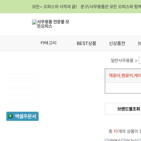
모든~ 오피스의 시작과 끝! 문구/사무용품은 모든 오피스와 함
카테고리
BEST상품
신상품전
일반사무용품 >
책꽂이,펜꽂이,케
브랜드별조회
총
11
개의 상품이 