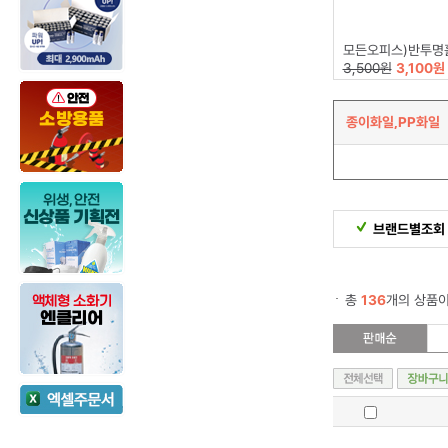
모든오피스)반투명홀더(A4/투명
3,500원
3,100원
종이화일,PP화일
브랜드별조회
총
136
개의 상품이