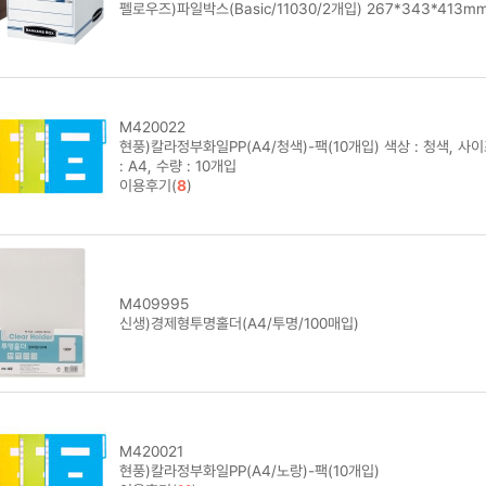
펠로우즈)파일박스(Basic/11030/2개입) 267*343*413m
M420022
현풍)칼라정부화일PP(A4/청색)-팩(10개입) 색상 : 청색, 사
: A4, 수량 : 10개입
이용후기(
8
)
M409995
신생)경제형투명홀더(A4/투명/100매입)
M420021
현풍)칼라정부화일PP(A4/노랑)-팩(10개입)