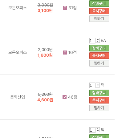
3,900원
모든오피스
31점
3,100원
EA
2,000원
모든오피스
16점
1,600원
팩
5,200원
문화산업
46점
4,600원
팩