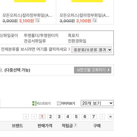
모든오피스)칼라정부화일(A4/하늘)-팩(10개입)
모든오피스)칼라정부화일(A4/노랑)-팩(10개입)
3,900원
3,100원
3,900원
3,100원
자/화일꽂이
투명홀더/투명원터치
흑표지
관공서화일류
친환경화일
전체분류를 보시려면 여기를 클릭하세요
다.
(다중선택 가능)
리스트보기
이미지보기
1
2
3
4
5
6
7
브랜드
판매가격
적립금
구매