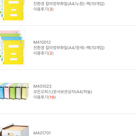
친환경 칼라정부화일(A4/노랑)-팩(10개입)
이용후기(
3
)
M410012
친환경 칼라정부화일(A4/청색)-팩(10개입)
이용후기(
2
)
M401023
모든오피스)문서보관상자(A4/하늘)
이용후기(
19
)
M401701