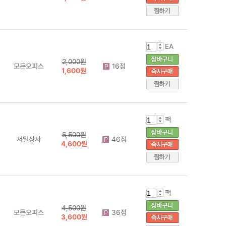
EA
2,000원
모든오피스
16점
1,600원
팩
5,500원
서일상사
46점
4,600원
팩
4,500원
모든오피스
36점
3,600원