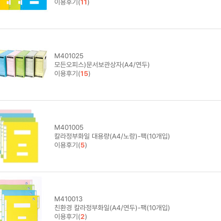
이용후기(
11
)
M401025
모든오피스)문서보관상자(A4/연두)
이용후기(
15
)
M401005
칼라정부화일 대용량(A4/노랑)-팩(10개입)
이용후기(
5
)
M410013
친환경 칼라정부화일(A4/연두)-팩(10개입)
이용후기(
2
)