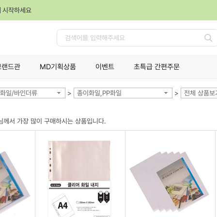
께 시작하세요
검
색
브랜드관
MD기획상품
이벤트
초특급 간편주문
화일/바인더류
>
종이화일,PP화일
>
전체 상품보
님께서 가장 많이 구매하시는 상품입니다.