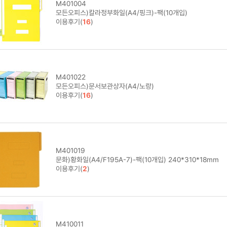
M401004
모든오피스)칼라정부화일(A4/핑크)-팩(10개입)
이용후기(
16
)
M401022
모든오피스)문서보관상자(A4/노랑)
이용후기(
16
)
M401019
문화)황화일(A4/F195A-7)-팩(10개입) 240*310*18mm
이용후기(
2
)
M410011