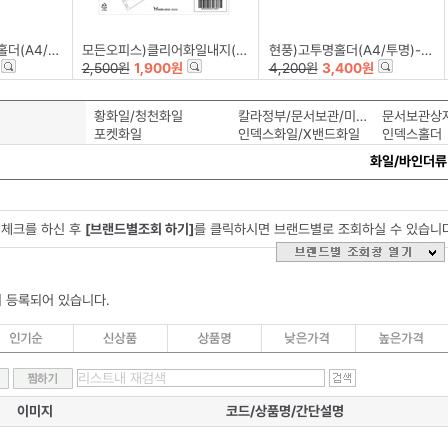
)-팩(10개입)
모든오피스)클리어화일내지(A4/20매)
현풍)고투명홀더(A4/투명)-팩(10개입)
2,500원
1,900원
4,200원
3,400원
황화일/청천화일
칼라정부/문서보관/미색화일
문서보관상
포켓화일
인덱스화일/X밴드화일
인덱스홀더
화일/바인더류
체크를 하신 후
[브랜드별조회 하기]
를 클릭하시면 브랜드별로 조회하실 수 있습니
 등록되어 있습니다.
이미지
코드/상품명/간단설명