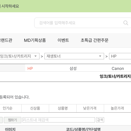
께 시작하세요
검
색
브랜드관
MD기획상품
이벤트
초특급 간편주문
잉크/토너/카트리지
>
재생토너
>
HP
HP
삼성
Canon
잉크/토너/카트리지
 등록되어 있습니다.
이미지
코드/상품명/간단설명