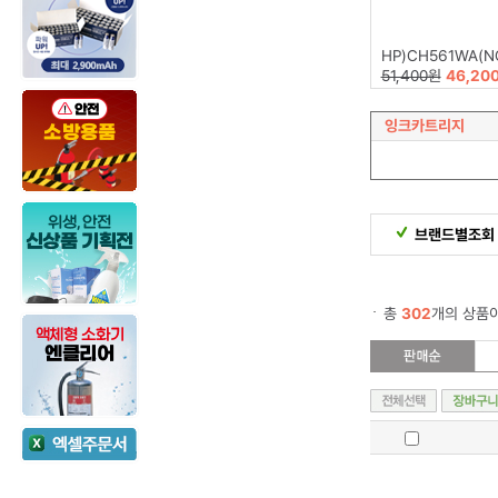
HP)CH561WA(N
51,400원
46,20
잉크카트리지
브랜드별조회
총
302
개의 상품