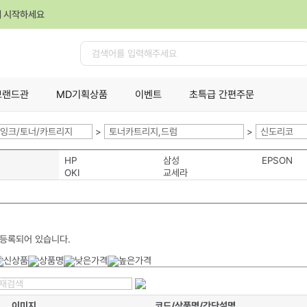
께 시작하세요
검
색
브랜드관
MD기획상품
이벤트
초특급 간편주문
잉크/토너/카트리지
>
토너카트리지,드럼
>
신도리코
HP
삼성
EPSON
OKI
교세라
 등록되어 있습니다.
이미지
코드/상품명/간단설명