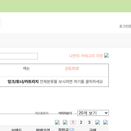
로그인
장
나만의 카테고리 지정
캐논
신도리코
잉크/토너/카트리지
전체분류를 보시려면 여기를 클릭하세요
리스트보기
이미지보기
1
2
3
적립금
브랜드
판매가격
구매