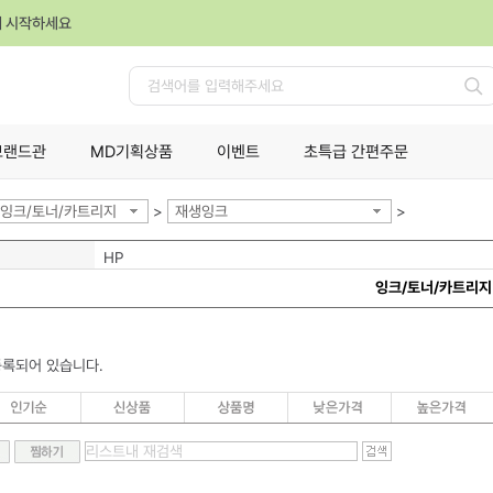
께 시작하세요
검
색
브랜드관
MD기획상품
이벤트
초특급 간편주문
잉크/토너/카트리지
>
재생잉크
>
HP
잉크/토너/카트리지
등록되어 있습니다.