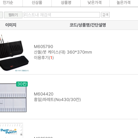
이미지
코드/상품명/간단설명
M605790
산돌)붓 케이스(대) 360*370mm
이용후기(
1
)
M604420
흥일)파레트(No430/30칸)