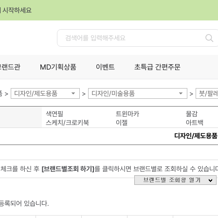
께 시작하세요
검
색
브랜드관
MD기획상품
이벤트
초특급 간편주문
 >
디자인/제도용품
>
디자인/미술용품
>
붓/팔
색연필
트윈마카
물감
스케치/크로키북
이젤
아트백
디자인/제도용품
체크를 하신 후
[브랜드별조회 하기]
를 클릭하시면 브랜드별로 조회하실 수 있습니
등록되어 있습니다.