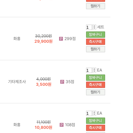
세트
30,200원
화홍
299점
29,900원
EA
4,000원
기타제조사
35점
3,500원
EA
11,100원
화홍
108점
10,800원