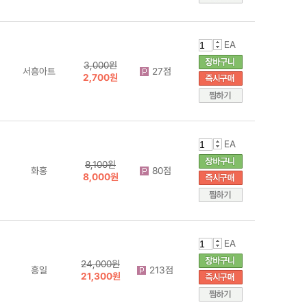
EA
3,000원
서흥아트
27점
2,700원
EA
8,100원
화홍
80점
8,000원
EA
24,000원
흥일
213점
21,300원