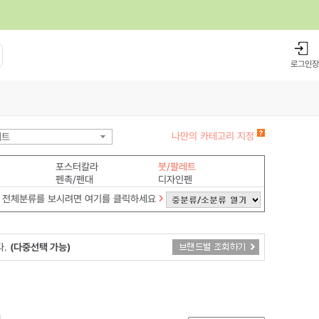
로그인
장
나만의 카테고리 지정
레트
포스터칼라
붓/팔레트
펜촉/펜대
디자인펜
전체분류를 보시려면 여기를 클릭하세요
다.
(다중선택 가능)