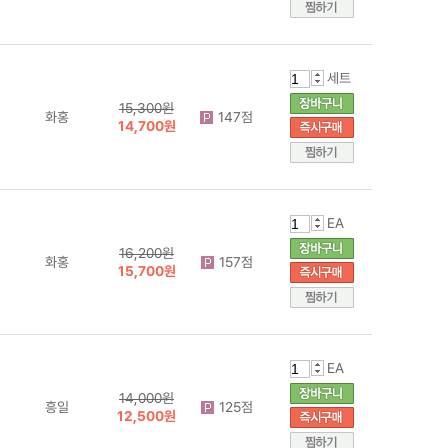
세트
15,300원
화홍
147점
14,700원
EA
16,200원
화홍
157점
15,700원
EA
14,000원
흥일
125점
12,500원