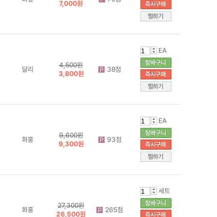
7,000원
EA
4,500원
달리
38점
3,800원
EA
9,600원
화홍
93점
9,300원
세트
27,300원
화홍
265점
26,500원