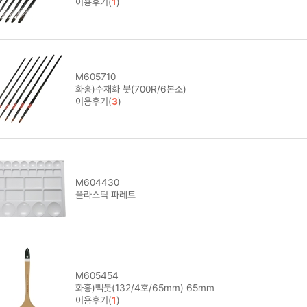
이용후기(
1
)
M605710
화홍)수채화 붓(700R/6본조)
이용후기(
3
)
M604430
플라스틱 파레트
M605454
화홍)빽붓(132/4호/65mm) 65mm
이용후기(
1
)