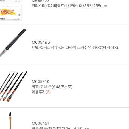
M685222
말리스타)종이파레트(L/18매) 대/352*255mm
M605495
펜텔)컬러브러쉬(캘리그라피 브러쉬/검정/XGFL-101X)
M605740
화홍)구성 붓(948/5본조)
이용후기(
2
)
M605451
화홍)빽붓(132/1호/30mm) 30mm