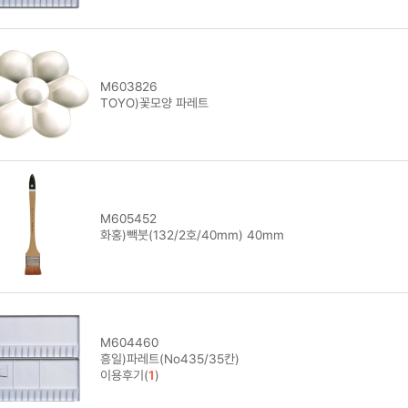
M603826
TOYO)꽃모양 파레트
M605452
화홍)빽붓(132/2호/40mm) 40mm
M604460
흥일)파레트(No435/35칸)
이용후기(
1
)