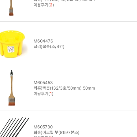
이용후기(
2
)
M604476
달리)물통(소/4칸)
M605453
화홍)빽붓(132/3호/50mm) 50mm
이용후기(
1
)
M605730
화홍)아크릴 붓(815/7본조)