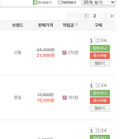
리스트보기
이미지보기
1
2
브랜드
판매가격
적립금
구매
EA
24,400원
산돌
210점
21,000원
EA
17,000원
흥일
151점
15,100원
EA