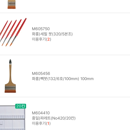
M605750
화홍)세필 붓(320/5본조)
이용후기(
2
)
M605456
화홍)빽붓(132/6호/100mm) 100mm
M604410
흥일)파레트(No420/20칸)
이용후기(
1
)