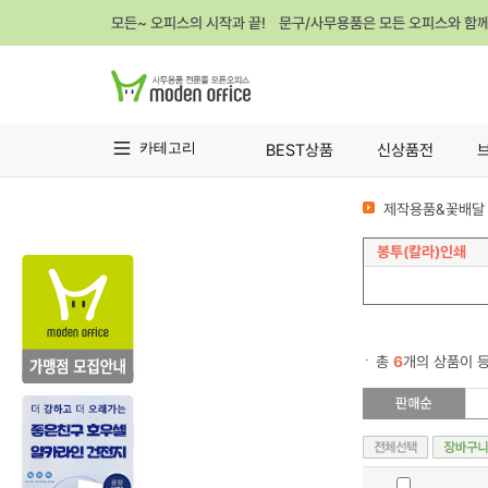
모든~ 오피스의 시작과 끝! 문구/사무용품은 모든 오피스와 함
카테고리
BEST상품
신상품전
제작용품&꽃배달 
봉투(칼라)인쇄
총
6
개의 상품이 