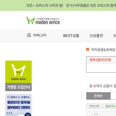
모든~ 오피스의 시작과 끝! 문구/사무용품은 모든 오피스와 함
카테고리
BEST상품
신상품전
제작용품&꽃배달 
봉투(칼라)인쇄
총
6
개의 상품이 