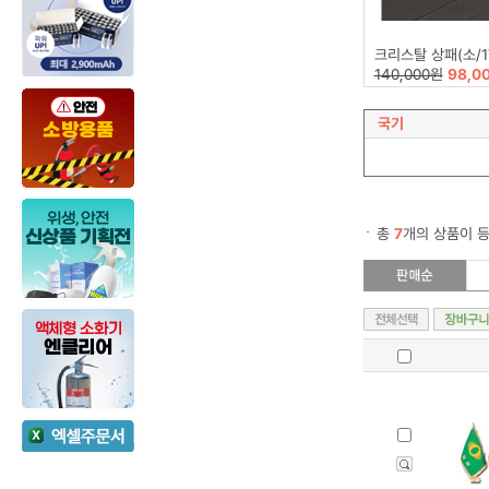
크리스탈 상패(소/17X
140,000원
98,0
국기
총
7
개의 상품이 