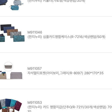
(한지누리) 키홀더(가로형/색상랜덤/30개)
M911046
(한지누리) 심플카드명함케이스(R-7216/색상랜덤/50개)
M911057
자석멀티포켓(아이보리,그레이/R-8097) 280*170*35
M911053
(한지누리) 카드 명함지갑(단추O/R-7211/30개/색상랜덤) 70
10