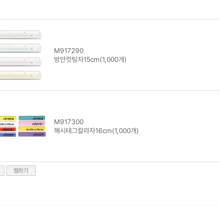
M917290
방안컷팅자15cm(1,000개)
M917300
해시테그칼라자16cm(1,000개)