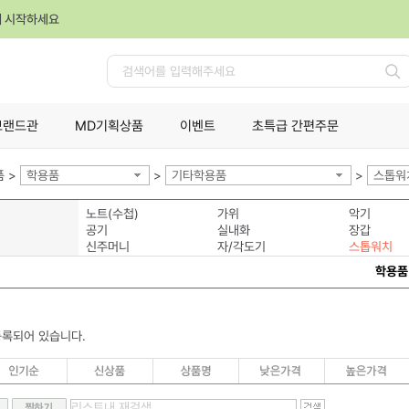
께 시작하세요
검
색
브랜드관
MD기획상품
이벤트
초특급 간편주문
 >
학용품
>
기타학용품
>
스톱워
노트(수첩)
가위
악기
공기
실내화
장갑
신주머니
자/각도기
스톱워치
학용품
등록되어 있습니다.