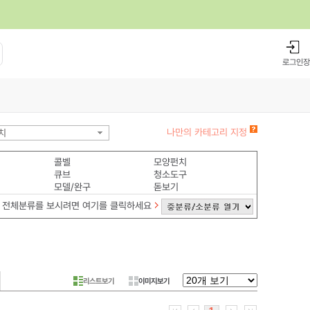
로그인
장
나만의 카테고리 지정
치
콜벨
모양펀치
큐브
청소도구
모델/완구
돋보기
전체분류를 보시려면 여기를 클릭하세요
리스트보기
이미지보기