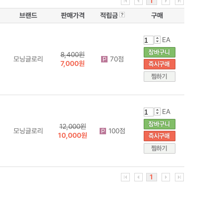
1
브랜드
판매가격
적립금
구매
EA
8,400원
모닝글로리
70점
7,000원
EA
12,000원
모닝글로리
100점
10,000원
1