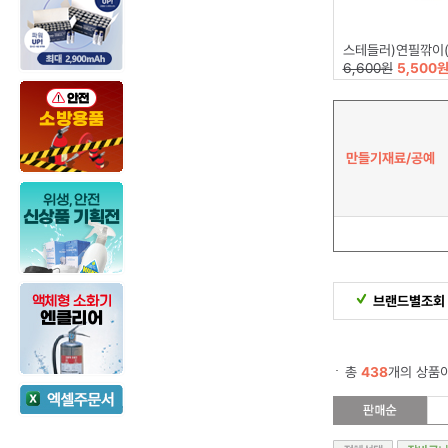
스테들러)연필깎이(1홀/5
6,600원
5,500
만들기재료/공예
브랜드별조회
총
438
개의 상품