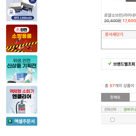
로얄소브린)라미네이팅필름(216*303)10
20,400원
17,60
문서세단기
브랜드별조회
총
57
개의 상품이