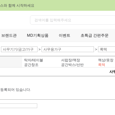
피스와 함께 시작하세요
검
색
브랜드관
MD기획상품
이벤트
초특급 간편주문
사무기기/금고/가구
>
사무용가구
>
록텍
탁자/테이블
서랍장/책장
책상/옷장
공간창조
공간박스/선반
록텍
사
 등록되어 있습니다.