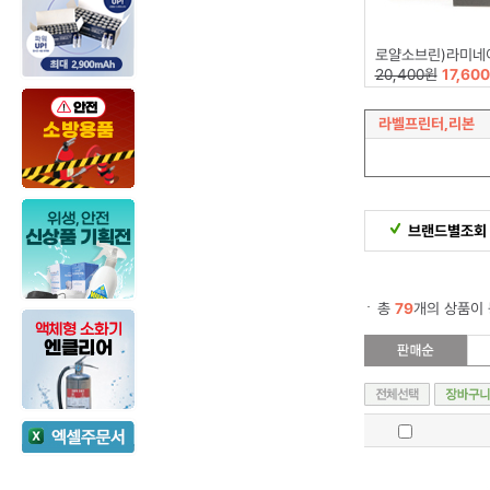
로얄소브린)라미네이팅필름(216*303)10
20,400원
17,60
라벨프린터,리본
브랜드별조회
총
79
개의 상품이