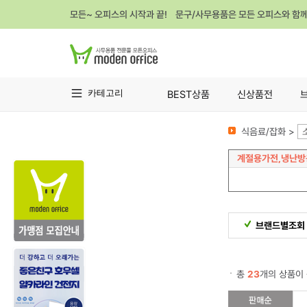
모든~ 오피스의 시작과 끝! 문구/사무용품은 모든 오피스와 함
카테고리
BEST상품
신상품전
식음료/잡화 >
계절용가전,냉난방
브랜드별조회
총
23
개의 상품이