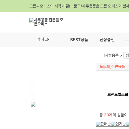
모든~ 오피스의 시작과 끝! 문구/사무용품은 모든 오피스와 함
카테고리
BEST상품
신상품전
디지털용품 >
컴
노트북,주변용품
브랜드별조회
총
20
개의 상품이