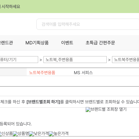
께 시작하세요
검
색
브랜드관
MD기획상품
이벤트
초특급 간편주문
퓨터/기기
>
노트북,주변용품
>
노트북주변용
노트북주변용품
MS 서피스
체크를 하신 후
[브랜드별조회 하기]
를 클릭하시면 브랜드별로 조회하실 수 있습니
 등록되어 있습니다.