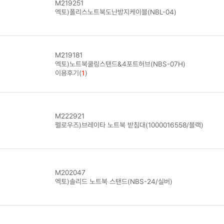
M219251
엑토)폴리스노트북도난방지케이블(NBL-04)
M219181
엑토)노트북쿨링스탠드&4포트허브(NBS-07H)
이용후기(
1
)
M222921
펠로우즈)브레이타 노트북 받침대(1000016558/블랙)
M202047
엑토)솔리드 노트북 스탠드(NBS-24/실버)