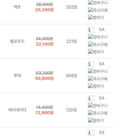
28,000원
엑토
252점
25,200원
EA
24,000원
펠로우즈
221점
22,100원
EA
63,200원
루덱
568점
56,800원
EA
14,400원
에이데이타
129점
12,900원
EA