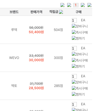
1
적립금
브랜드
판매가격
구매
EA
56,000원
루덱
504점
50,400원
EA
33,400원
WEVO
300점
30,000원
EA
31,700원
엑토
285점
28,500원
EA