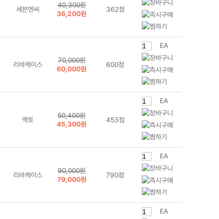
40,300원
세븐엔씨
362점
36,200원
EA
70,000원
리바케이스
600점
60,000원
EA
50,400원
엑토
453점
45,300원
EA
90,000원
리바케이스
790점
79,000원
EA