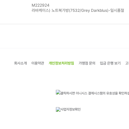
M222924
라바케이스) 노트북가방(7532/Grey Darkblus)-일시품절
회사소개
이용약관
개인정보처리방침
가맹점 문의
입금 은행 보기
고