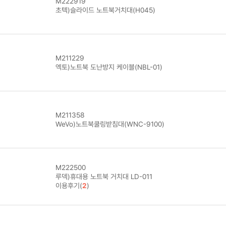
M222919
초텍)슬라이드 노트북거치대(H045)
M211229
엑토)노트북 도난방지 케이블(NBL-01)
M211358
WeVo)노트북쿨링받침대(WNC-9100)
M222500
루덱)휴대용 노트북 거치대 LD-011
이용후기(
2
)