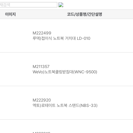
이미지
코드/상품명/간단설명
M222499
루덱)접이식 노트북 거치대 LD-010
M211357
WeVo)노트북쿨링받침대(WNC-9500)
M222920
엑토)로테이트 노트북 스탠드(NBS-33)