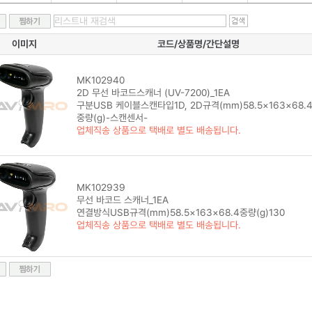
이미지
코드/상품명/간단설명
MK102940
2D 무선 바코드스캐너 (UV-7200)_1EA
구분USB 케이블스캔타입1D, 2D규격(mm)58.5×163×68.
중량(g)-스캔센서-
업체직송 상품으로 택배로 별도 배송됩니다.
MK102939
무선 바코드 스캐너_1EA
연결방식USB규격(mm)58.5×163×68.4중량(g)130
업체직송 상품으로 택배로 별도 배송됩니다.