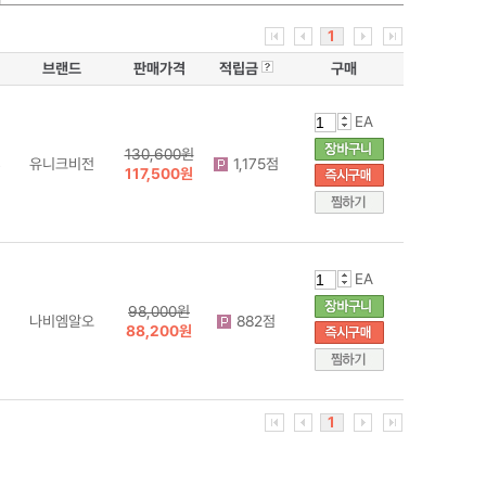
1
브랜드
판매가격
적립금
구매
EA
130,600원
4
유니크비전
1,175점
117,500원
EA
98,000원
나비엠알오
882점
88,200원
1