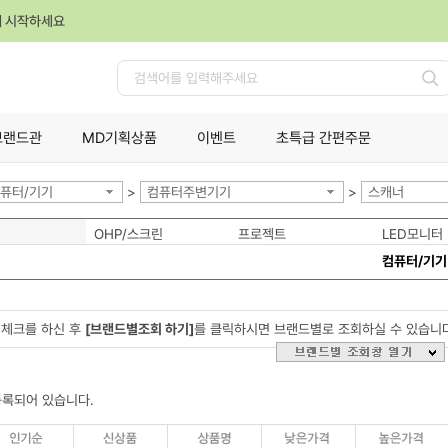
께 시작하세요
검
색
브랜드관
MD기획상품
이벤트
초특급 간편주문
퓨터/기기
>
컴퓨터주변기기
>
스캐너
OHP/스크린
프로젝트
LED모니터
컴퓨터/기기
체크를 하신 후
[브랜드별조회 하기]
를 클릭하시면 브랜드별로 조회하실 수 있습니
등록되어 있습니다.