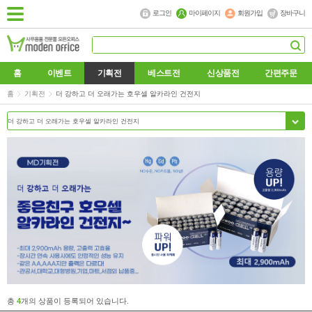
로그인
마이페이지
회원가입
장바구니
홈
이벤트
기획전
베스트전
신상품전
간편주문
홈
기획전
더 강하고 더 오래가는 호우셀 알카라인 건전지
총
4
개의 상품이 등록되어 있습니다.