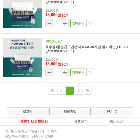
갑/HOWOOCELL)
22,000원
18,000
원
(갑)
장바구니
M810552C
호우셀)좋은친구건전지 AAA 40개입 알카라인(LR03/1
갑/HOWOOCELL)
22,000원
18,000
원
(갑)
장바구니
1
로그인
회원가입
PC버전
개인정보취급방침
이용약관
회사소개
(주)모든오피스 / 대표이사 : 정의진
사업자등록번호 : 214-87-38348