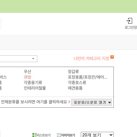
로그인
장
나만의 카테고리 지정
우산
장갑류
박스
큐방
포장용품/포장끈/에어쿠션
품
각종용기류
각종호스류
품
인테리어철물
애견용품
전체분류를 보시려면 여기를 클릭하세요
리스트보기
이미지보기