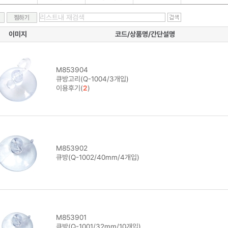
이미지
코드/상품명/간단설명
M853904
큐방고리(Q-1004/3개입)
이용후기(
2
)
M853902
큐방(Q-1002/40mm/4개입)
M853901
큐방(Q-1001/32mm/10개입)