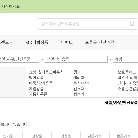
께 시작하세요
검
색
브랜드관
MD기획상품
이벤트
초특급 간편주문
생활/사무/안전용품
>
생활편의용품
>
큐방
쇼핑백/다용도파우치
행거
보호용패드
방한용품
캐리어
바스켓,리빙
바둑/장기용품
쿠션/방석
인테리어용
게임용품
건조대
소방관련용
자동차용품
텀블러
생활/사무/안전용품
등록되어 있습니다.