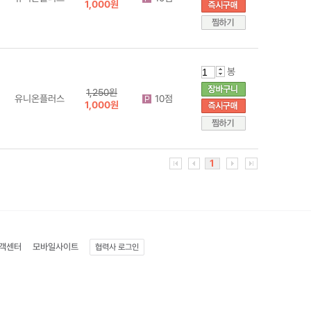
1,000원
봉
1,250원
유니온플러스
10점
1,000원
1
객센터
모바일사이트
협력사 로그인