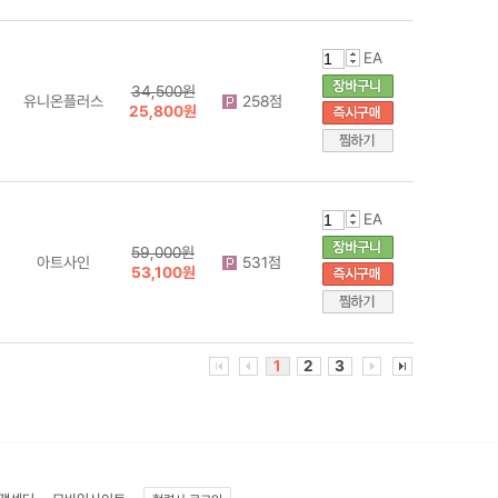
EA
34,500원
유니온플러스
258점
25,800원
EA
59,000원
아트사인
531점
53,100원
1
2
3