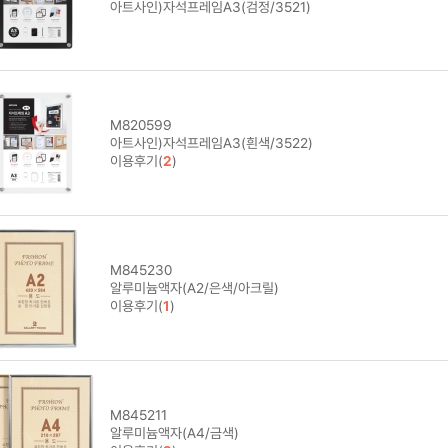
아트사인)자석프레임A3(검정/3521)
M820599
아트사인)자석프레임A3(흰색/3522)
이용후기(
2
)
M845230
알루미늄액자(A2/은색/아크릴)
이용후기(
1
)
M845211
알루미늄액자(A4/금색)