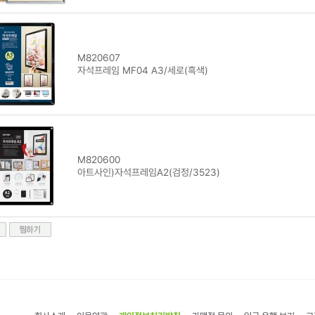
M820607
자석프레임 MF04 A3/세로(흑색)
M820600
아트사인)자석프레임A2(검정/3523)