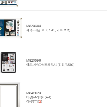
M820604
자석프레임 MF07 A3/가로(백색)
M820596
아트사인)자석프레임A4(검정/3519)
M845020
대상)유리액자(A4)
이용후기(
2
)