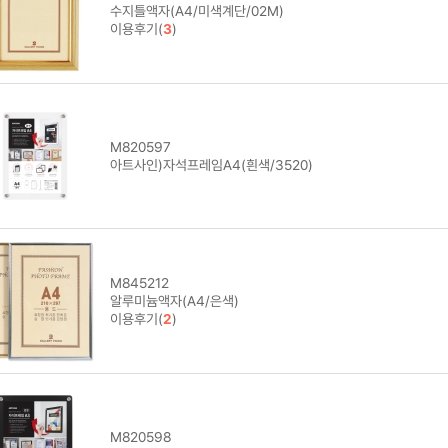
수지틀액자(A4/미색계단/02M)
이용후기(
3
)
M820597
아트사인)자석프레임A4(흰색/3520)
M845212
알루미늄액자(A4/은색)
이용후기(
2
)
M820598