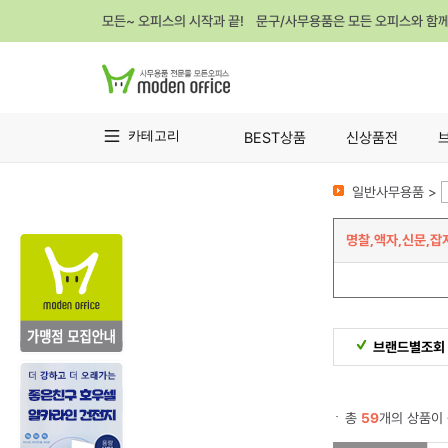
모든~ 오피스의 시작과 끝! 문구/사무용품은 모든 오피스와 함
카테고리
BEST상품
신상품전
일반사무용품 >
명찰,액자,신문,잡
브랜드별조회
총
59
개의 상품이