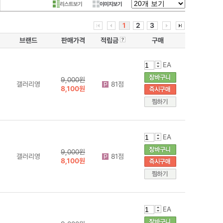
리스트보기
이미지보기
1
2
3
브랜드
판매가격
적립금
구매
EA
9,000원
갤러리영
81점
8,100원
EA
9,000원
갤러리영
81점
8,100원
EA