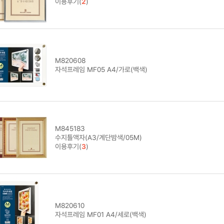
이용후기(
2
)
M820608
자석프레임 MF05 A4/가로(백색)
M845183
수지틀액자(A3/계단밤색/05M)
이용후기(
3
)
M820610
자석프레임 MF01 A4/세로(백색)