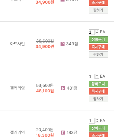
34,900원
EA
38,600원
아트사인
349점
34,900원
EA
53,500원
갤러리영
481점
48,100원
EA
20,400원
갤러리영
183점
18,300원