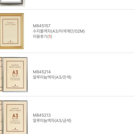
M845157
수지틀액자(A3/미색계단/02M)
이용후기(
1
)
M845214
알루미늄액자(A3/은색)
M845213
알루미늄액자(A3/금색)