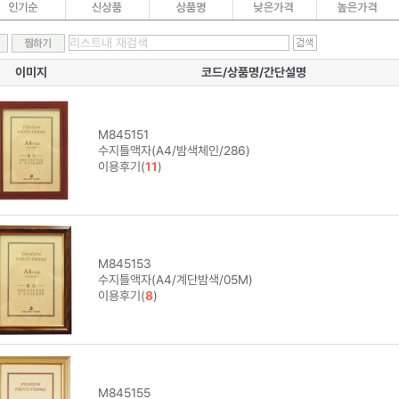
이미지
코드/상품명/간단설명
M845151
수지틀액자(A4/밤색체인/286)
이용후기(
11
)
M845153
수지틀액자(A4/계단밤색/05M)
이용후기(
8
)
M845155