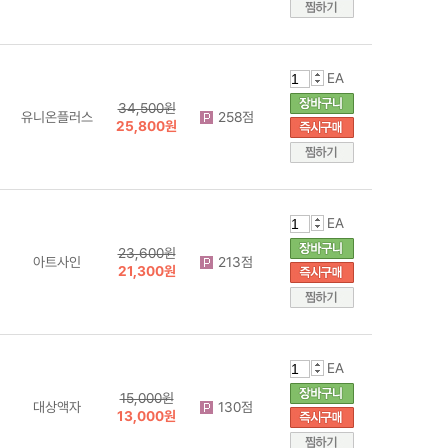
EA
34,500원
유니온플러스
258점
25,800원
EA
23,600원
아트사인
213점
21,300원
EA
15,000원
대상액자
130점
13,000원