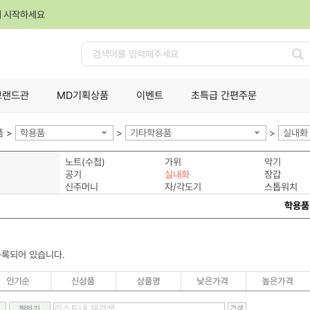
께 시작하세요
검
색
브랜드관
MD기획상품
이벤트
초특급 간편주문
 >
학용품
>
기타학용품
>
실내화
노트(수첩)
가위
악기
공기
실내화
장갑
신주머니
자/각도기
스톱워치
학용품
등록되어 있습니다.