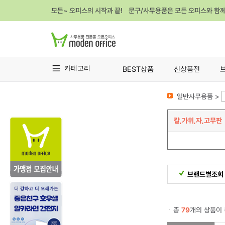
모든~ 오피스의 시작과 끝! 문구/사무용품은 모든 오피스와 함
카테고리
BEST상품
신상품전
일반사무용품 >
칼,가위,자,고무판
브랜드별조회
총
79
개의 상품이